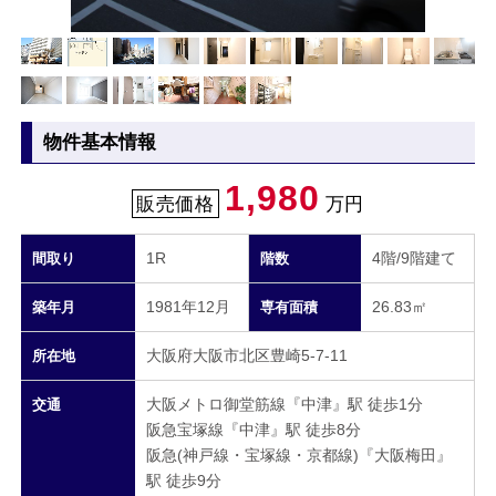
物件基本情報
1,980
販売価格
万円
1R
4階/9階建て
間取り
階数
1981年12月
26.83㎡
築年月
専有面積
大阪府大阪市北区豊崎5-7-11
所在地
大阪メトロ御堂筋線『中津』駅 徒歩1分
交通
阪急宝塚線『中津』駅 徒歩8分
阪急(神戸線・宝塚線・京都線)『大阪梅田』
駅 徒歩9分