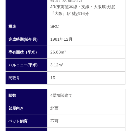
JR(東海道本線・支線・大阪環状線)
『大阪』駅 徒歩16分
SRC
構造
1981年12月
完成時期(築年月)
26.83m²
専有面積（平米）
3.12m²
バルコニー(平米)
1R
間取り
4階/9階建て
階数
北西
部屋向き
不可
ペット飼育