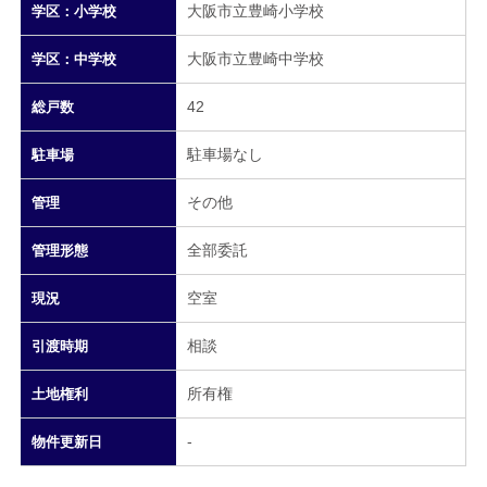
大阪市立豊崎小学校
学区：小学校
大阪市立豊崎中学校
学区：中学校
42
総戸数
駐車場なし
駐車場
その他
管理
全部委託
管理形態
空室
現況
相談
引渡時期
所有権
土地権利
-
物件更新日