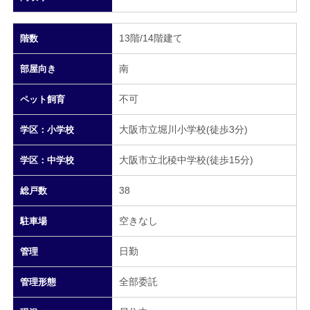
13階/14階建て
階数
南
部屋向き
不可
ペット飼育
大阪市立堀川小学校(徒歩3分)
学区：小学校
大阪市立北稜中学校(徒歩15分)
学区：中学校
38
総戸数
空きなし
駐車場
日勤
管理
全部委託
管理形態