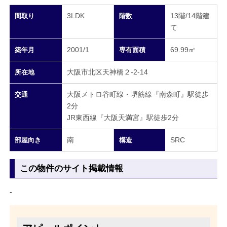
3LDK
13階/14階建
間取り
階数
て
2001/1
69.99㎡
築年月
専有面積
大阪市北区天神橋２-2-14
所在地
大阪メトロ谷町線・堺筋線『南森町』駅徒歩
交通
2分
JR東西線『大阪天満宮』駅徒歩2分
南
SRC
部屋向き
構造
この物件のサイト掲載情報
-