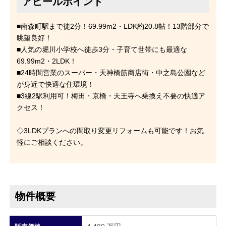
アピールポイント
■南森町駅まで徒2分！69.99m2・LDK約20.8帖！13階部分で
眺望良好！
■人気の堀川小学校へ徒歩3分・子育て世帯にも最適な
69.99m2・2LDK！
■24時間営業のスーパー・天神橋筋商店街・中之島公園など
が身近で快適な住環境！
■3線2駅利用可！梅田・京橋・天王寺へ乗換え不要の快適ア
クセス！
◇3LDKプランへの間取り変更リフォームも可能です！お気
軽にご相談ください。
物件概要