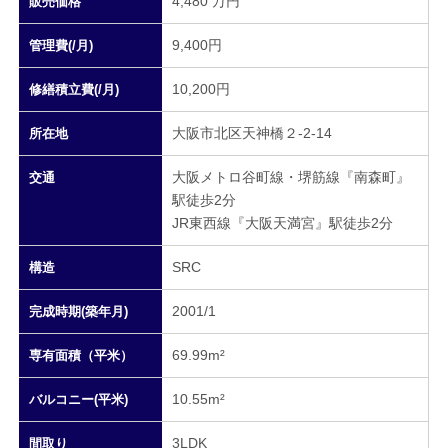
4,480 万円
販売価格
9,400円
管理費(/月)
10,200円
修繕積立費(/月)
大阪市北区天神橋２-2-14
所在地
大阪メトロ谷町線・堺筋線『南森町』
交通
駅徒歩2分
JR東西線『大阪天満宮』駅徒歩2分
SRC
構造
2001/1
完成時期(築年月)
69.99m²
専有面積（平米）
10.55m²
バルコニー(平米)
3LDK
間取り