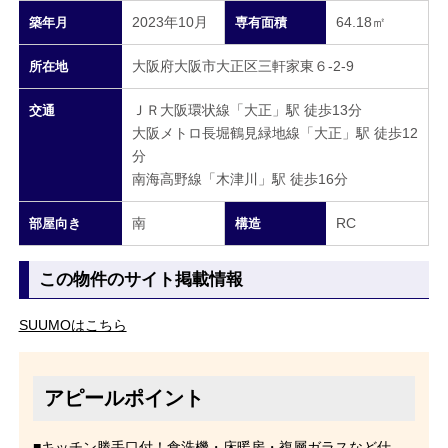
2023年10月
64.18㎡
築年月
専有面積
大阪府大阪市大正区三軒家東６-2-9
所在地
ＪＲ大阪環状線「大正」駅 徒歩13分
交通
大阪メトロ長堀鶴見緑地線「大正」駅 徒歩12
分
南海高野線「木津川」駅 徒歩16分
南
RC
部屋向き
構造
この物件のサイト掲載情報
SUUMOはこちら
アピールポイント
■キッチン勝手口付！食洗機・床暖房・複層ガラスなど仕