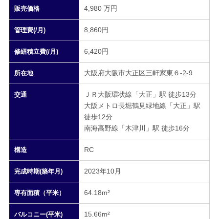
4,980 万円
販売価格
8,860円
管理費(/月)
6,420円
修繕積立費(/月)
大阪府大阪市大正区三軒家東６-2-9
所在地
ＪＲ大阪環状線「大正」駅 徒歩13分
交通
大阪メトロ長堀鶴見緑地線「大正」駅
徒歩12分
南海高野線「木津川」駅 徒歩16分
RC
構造
2023年10月
完成時期(築年月)
64.18m²
専有面積（平米）
15.66m²
バルコニー(平米)