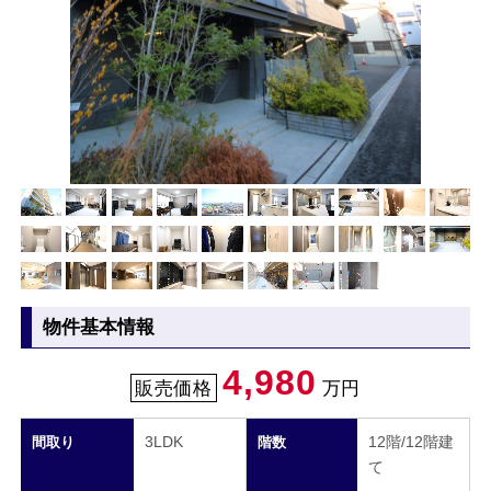
物件基本情報
4,980
販売価格
万円
3LDK
12階/12階建
間取り
階数
て