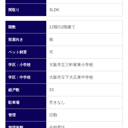
3LDK
間取り
12階/12階建て
階数
南
部屋向き
可
ペット飼育
大阪市立三軒家東小学校
学区：小学校
大阪市立下大正東中学校
学区：中学校
33
総戸数
空きなし
駐車場
日勤
管理
全部委託
管理形態