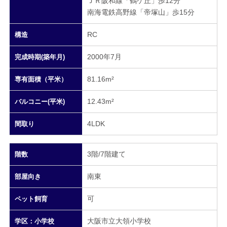
ＪＲ阪和線「鶴ケ丘」歩12分
南海電鉄高野線「帝塚山」歩15分
RC
構造
2000年7月
完成時期(築年月)
81.16m²
専有面積（平米）
12.43m²
バルコニー(平米)
4LDK
間取り
3階/7階建て
階数
南東
部屋向き
可
ペット飼育
大阪市立大領小学校
学区：小学校