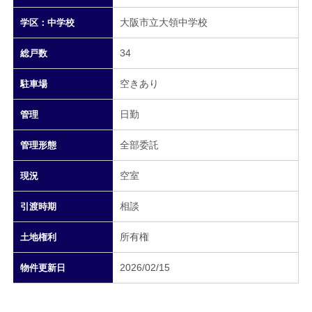
大阪市立大領中学校
学区：中学校
34
総戸数
空きあり
駐車場
日勤
管理
全部委託
管理形態
空室
現況
相談
引渡時期
所有権
土地権利
2026/02/15
物件更新日