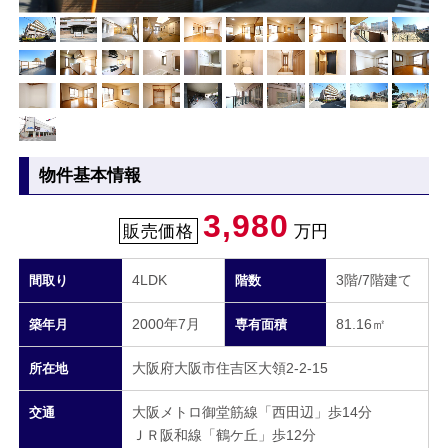
物件基本情報
3,980
販売価格
万円
4LDK
3階/7階建て
間取り
階数
2000年7月
81.16㎡
築年月
専有面積
大阪府大阪市住吉区大領2-2-15
所在地
大阪メトロ御堂筋線「西田辺」歩14分
交通
ＪＲ阪和線「鶴ケ丘」歩12分