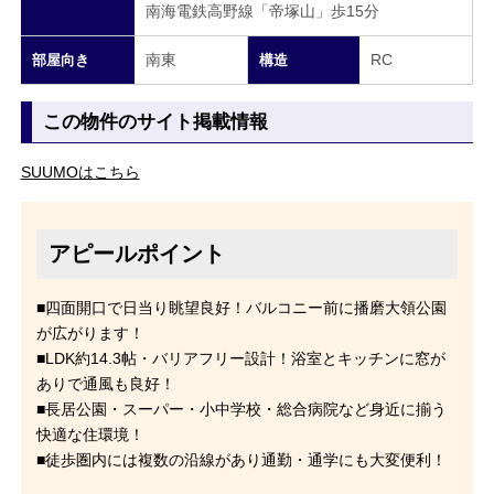
南海電鉄高野線「帝塚山」歩15分
南東
RC
部屋向き
構造
この物件のサイト掲載情報
SUUMOはこちら
アピールポイント
■四面開口で日当り眺望良好！バルコニー前に播磨大領公園
が広がります！
■LDK約14.3帖・バリアフリー設計！浴室とキッチンに窓が
ありで通風も良好！
■長居公園・スーパー・小中学校・総合病院など身近に揃う
快適な住環境！
■徒歩圏内には複数の沿線があり通勤・通学にも大変便利！