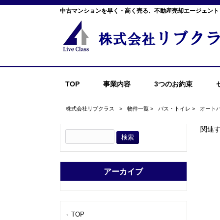
中古マンションを早く・高く売る、不動産売却エージェント
TOP
事業内容
3つのお約束
株式会社リブクラス
>
物件一覧
>
バス・トイレ
>
オート
関連
アーカイブ
TOP