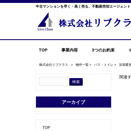
中古マンションを早く・高く売る、不動産売却エージェント
TOP
事業内容
3つのお約束
株式会社リブクラス
>
物件一覧
>
バス・トイレ
>
浴室暖
関連
アーカイブ
TOP