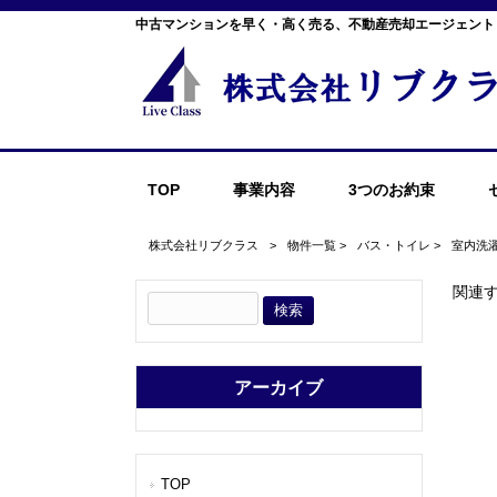
中古マンションを早く・高く売る、不動産売却エージェント
TOP
事業内容
3つのお約束
株式会社リブクラス
>
物件一覧
>
バス・トイレ
>
室内洗
関連
アーカイブ
TOP