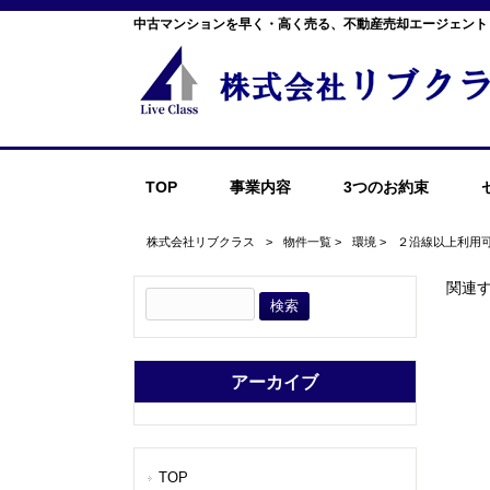
中古マンションを早く・高く売る、不動産売却エージェント
TOP
事業内容
3つのお約束
株式会社リブクラス
>
物件一覧
>
環境
>
２沿線以上利用
関連
アーカイブ
TOP