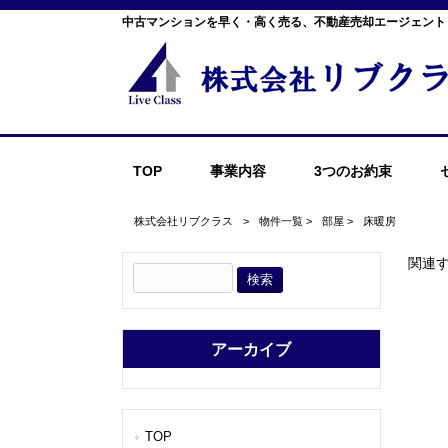
中古マンションを早く・高く売る、不動産売却エージェント
TOP
事業内容
3つのお約束
株式会社リブクラス
>
物件一覧
>
部屋
>
床暖房
関連
アーカイブ
TOP