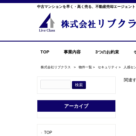
中古マンションを早く・高く売る、不動産売却エージェント
TOP
事業内容
3つのお約束
株式会社リブクラス
>
物件一覧
>
セキュリティ
>
人感セ
関連
アーカイブ
TOP