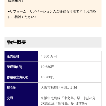
転車圏内！
●リフォーム・リノベーションのご提案も可能です！お気軽
にご相談ください♪
物件概要
4,380 万円
販売価格
10,680円
管理費(/月)
10,700円
修繕積立費(/月)
大阪市福島区玉川1-1-36
所在地
京阪中之島線『中之島』駅 徒歩3分
交通
JR東西線『新福島』駅 徒歩9分