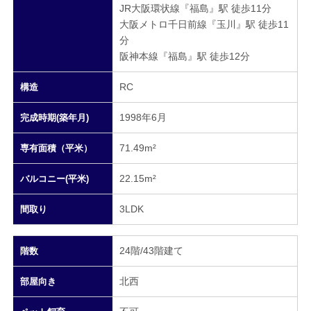
JR大阪環状線『福島』駅 徒歩11分
大阪メトロ千日前線『玉川』駅 徒歩11
分
阪神本線『福島』駅 徒歩12分
RC
構造
1998年6月
完成時期(築年月)
71.49m²
専有面積（平米）
22.15m²
バルコニー(平米)
3LDK
間取り
24階/43階建て
階数
北西
部屋向き