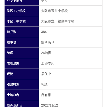
不可
ペット飼育
大阪市玉川小学校
学区：小学校
大阪市立下福島中学校
学区：中学校
384
総戸数
空きあり
駐車場
24時間
管理
全部委託
管理形態
居住中
現況
相談
引渡時期
所有権
土地権利
2022/11/12
物件更新日