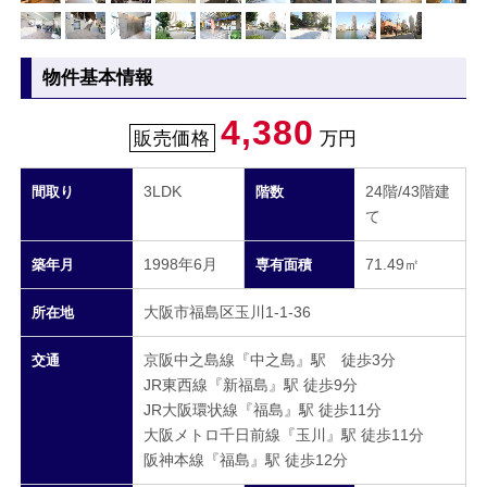
物件基本情報
4,380
販売価格
万円
3LDK
24階/43階建
間取り
階数
て
1998年6月
71.49㎡
築年月
専有面積
大阪市福島区玉川1-1-36
所在地
京阪中之島線『中之島』駅 徒歩3分
交通
JR東西線『新福島』駅 徒歩9分
JR大阪環状線『福島』駅 徒歩11分
大阪メトロ千日前線『玉川』駅 徒歩11分
阪神本線『福島』駅 徒歩12分