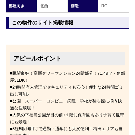
北西
RC
部屋向き
構造
この物件のサイト掲載情報
-
アピールポイント
■眺望良好！高層タワーマンション24階部分！71.49㎡・角部
屋3LDK！
■24時間有人管理でセキュリティも安心！便利な24時間ゴミ
出し可能♪
■公園・スーパー・コンビニ・病院・学校が徒歩圏に揃う快
適な住環境！
■人気の下福島公園が目の前♪１階に保育園もあり子育て世帯
にも最適！
■5線5駅利用可で通勤・通学にも大変便利！梅田エリアも自