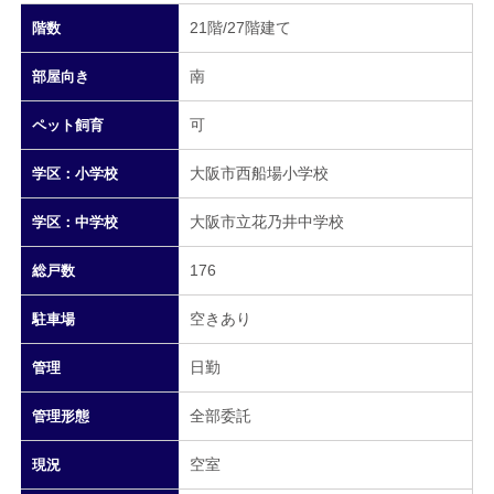
21階/27階建て
階数
南
部屋向き
可
ペット飼育
大阪市西船場小学校
学区：小学校
大阪市立花乃井中学校
学区：中学校
176
総戸数
空きあり
駐車場
日勤
管理
全部委託
管理形態
空室
現況