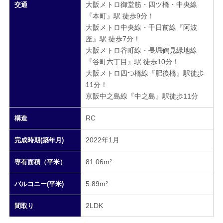
大阪メトロ御堂筋・四ツ橋・中央線
交通
『本町』駅 徒歩9分！
大阪メトロ中央線・千日前線『阿波
座』駅 徒歩7分！
大阪メトロ谷町線・長堀鶴見緑地線
『谷町六丁目』駅 徒歩10分！
大阪メトロ四つ橋線『肥後橋』駅徒歩
11分！
京阪中之島線『中之島』駅徒歩11分
RC
構造
2022年1月
完成時期(築年月)
81.06m²
専有面積（平米）
5.89m²
バルコニー(平米)
2LDK
間取り