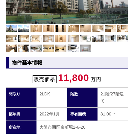
物件基本情報
11,800
販売価格
万円
2LDK
21階/27階建
間取り
階数
て
2022年1月
81.06㎡
築年月
専有面積
大阪市西区京町堀2-6-20
所在地