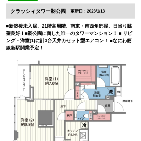
クラッシィタワー靱公園
更新日：2023/1/13
■新築後未入居、21階高層階、南東・南西角部屋、日当り眺
望良好！■靱公園に面した唯一のタワーマンション！ ■ リビ
ング・洋室(1)に計3台天井カセット型エアコン！ ■なにわ筋
線新駅開業予定！