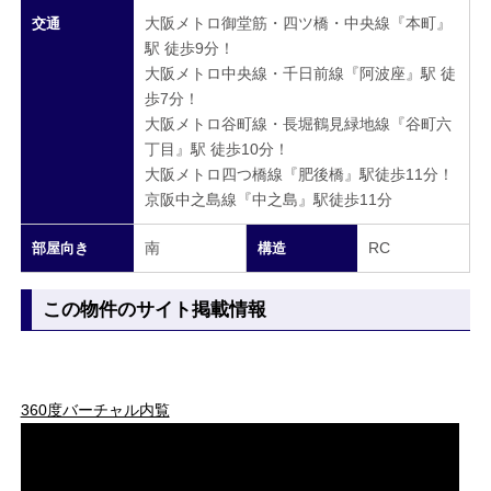
大阪メトロ御堂筋・四ツ橋・中央線『本町』
交通
駅 徒歩9分！
大阪メトロ中央線・千日前線『阿波座』駅 徒
歩7分！
大阪メトロ谷町線・長堀鶴見緑地線『谷町六
丁目』駅 徒歩10分！
大阪メトロ四つ橋線『肥後橋』駅徒歩11分！
京阪中之島線『中之島』駅徒歩11分
南
RC
部屋向き
構造
この物件のサイト掲載情報
360度バーチャル内覧