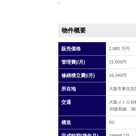
-
物件概要
販売価格
2,880 万円
管理費(/月)
21,000円
修繕積立費(/月)
16,340円
所在地
大阪市東住吉区田
交通
大阪メトロ谷
JR阪和線「
構造
RC
完成時期(築年月)
1989年2月