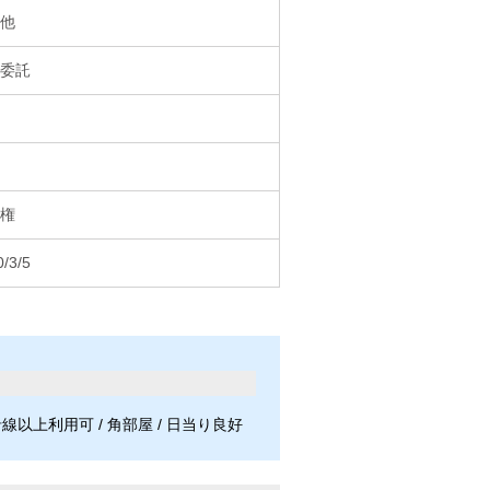
他
委託
権
/3/5
沿線以上利用可 / 角部屋 / 日当り良好