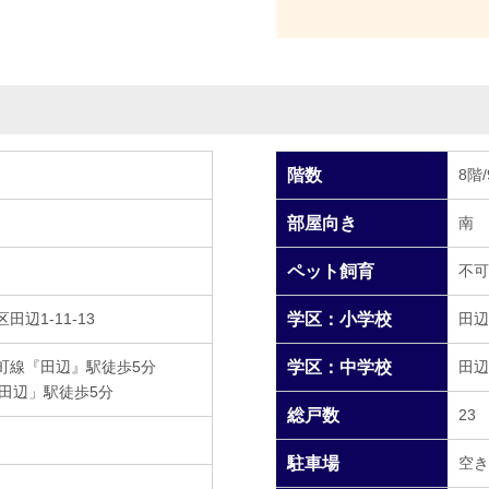
階数
8階
部屋向き
南
ペット飼育
不可
辺1-11-13
学区：小学校
田辺
町線『田辺』駅徒歩5分
学区：中学校
田辺
南田辺」駅徒歩5分
総戸数
23
駐車場
空き