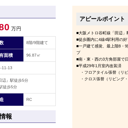
アピールポイント
80
万円
■大阪メトロ谷町線「田辺」
■徒歩圏内に4線4駅利用の
数
8階/9階建て
■一戸建て感覚、最上階8・
プ
有面積
96.87㎡
■南・東・西の3方角部屋で
■平成29年1月室内改装済
1-13
・フロアタイル張替（リビ
・クロス張替（リビング・
田辺』駅徒歩5分
駅徒歩5分
造
RC
情報