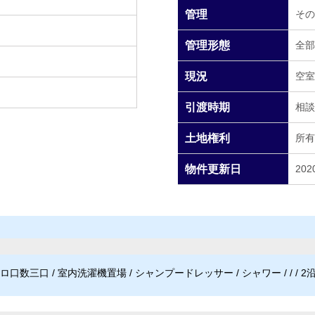
管理
その
管理形態
全部
現況
空室
引渡時期
相談
土地権利
所有
物件更新日
2020
口数三口 / 室内洗濯機置場 / シャンプードレッサー / シャワー / / / 2