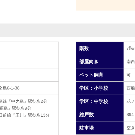
階数
7階
部屋向き
南西
ペット飼育
可
6-1-38
学区：小学校
西船
島線『中之島』駅徒歩2分
学区：中学校
花ノ
新福島』駅徒歩9分
総戸数
894
日前線『玉川』駅徒歩13分
駐車場
空き