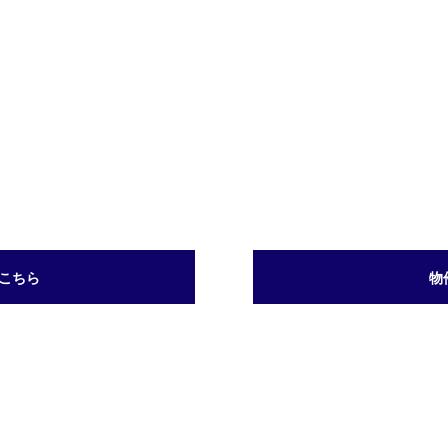
こちら
物
サイトマップ
プライバシーポリシー
Copyright © 2026 株式会社リブクラス All rights Reserved.