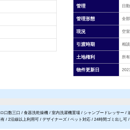
管理
日勤
管理形態
全部
現況
空室
引渡時期
相談
土地権利
所有
物件更新日
202
口数三口 / 食器洗乾燥機 / 室内洗濯機置場 / シャンプードレッサー / 追い焚
/ 2沿線以上利用可 / デザイナーズ / ペット対応 / 24時間ゴミ出し可 