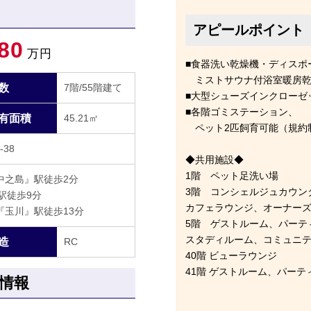
アピールポイント
80
万円
■食器洗い乾燥機・ディスポ
ミストサウナ付浴室暖房乾
数
7階/55階建て
■大型シューズインクローゼ
■各階ゴミステーション、
有面積
45.21㎡
ペット2匹飼育可能（規約
38
◆共用施設◆
1階 ペット足洗い場
中之島』駅徒歩2分
3階 コンシェルジュカウン
駅徒歩9分
カフェラウンジ、オーナー
『玉川』駅徒歩13分
5階 ゲストルーム、パーテ
スタディルーム、コミュニ
造
RC
40階 ビューラウンジ
41階 ゲストルーム、パーテ
情報