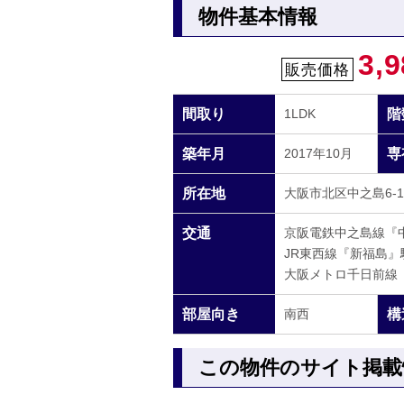
物件基本情報
3,9
販売価格
間取り
1LDK
階
築年月
2017年10月
専
所在地
大阪市北区中之島6-1-
交通
京阪電鉄中之島線『
JR東西線『新福島』
大阪メトロ千日前線
部屋向き
南西
構
この物件のサイト掲載