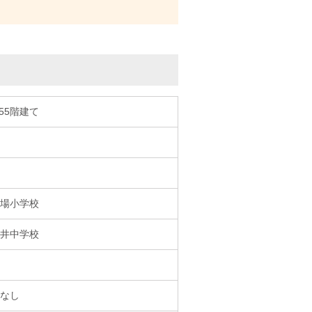
/55階建て
場小学校
井中学校
なし