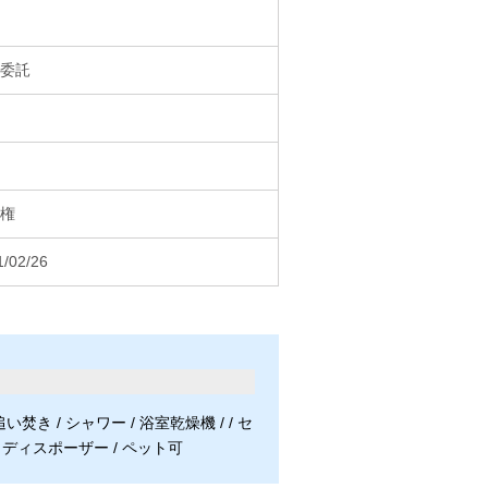
委託
権
1/02/26
き / シャワー / 浴室乾燥機 / / セ
/ ディスポーザー / ペット可