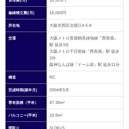
管理費(/月)
16,060円
修繕積立費(/月)
大阪市西区北堀江4-5-8
所在地
大阪メトロ長堀鶴見緑地線『西長堀』
交通
駅 徒歩3分
大阪メトロ千日前線『西長堀』駅 徒歩
3分
阪神なんば線『ドーム前』駅 徒歩11分
RC
構造
2004年5月
完成時期(築年月)
87.36m²
専有面積（平米）
10.8m²
バルコニー(平米)
3LDK+S
間取り