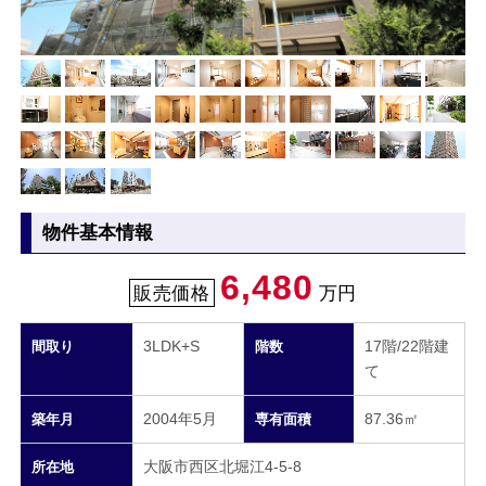
物件基本情報
6,480
販売価格
万円
3LDK+S
17階/22階建
間取り
階数
て
2004年5月
87.36㎡
築年月
専有面積
大阪市西区北堀江4-5-8
所在地