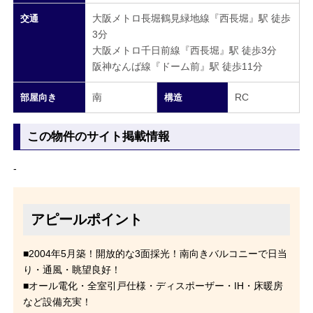
大阪メトロ長堀鶴見緑地線『西長堀』駅 徒歩
交通
3分
大阪メトロ千日前線『西長堀』駅 徒歩3分
阪神なんば線『ドーム前』駅 徒歩11分
南
RC
部屋向き
構造
この物件のサイト掲載情報
-
アピールポイント
■2004年5月築！開放的な3面採光！南向きバルコニーで日当
り・通風・眺望良好！
■オール電化・全室引戸仕様・ディスポーザー・IH・床暖房
など設備充実！