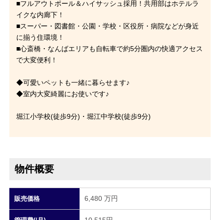
■フルアウトポール＆ハイサッシュ採用！共用部はホテルラ
イクな内廊下！
■スーパー・図書館・公園・学校・区役所・病院などが身近
に揃う住環境！
■心斎橋・なんばエリアも自転車で約5分圏内の快適アクセス
で大変便利！
◆可愛いペットも一緒に暮らせます♪
◆室内大変綺麗にお使いです♪
堀江小学校(徒歩9分)・堀江中学校(徒歩9分)
物件概要
6,480 万円
販売価格
10,515円