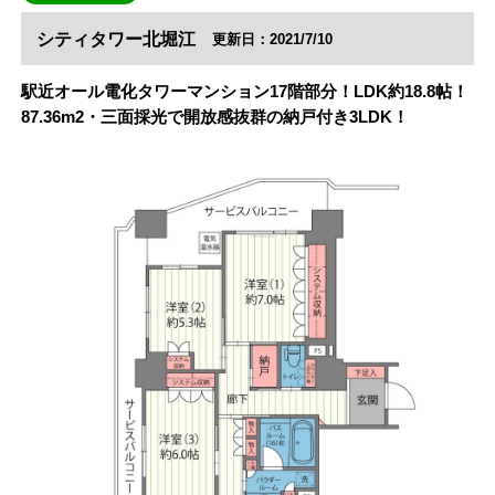
シティタワー北堀江
更新日：2021/7/10
駅近オール電化タワーマンション17階部分！LDK約18.8帖！
87.36m2・三面採光で開放感抜群の納戸付き3LDK！