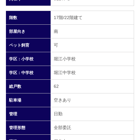
17階/22階建て
階数
南
部屋向き
可
ペット飼育
堀江小学校
学区：小学校
堀江中学校
学区：中学校
62
総戸数
空きあり
駐車場
日勤
管理
全部委託
管理形態