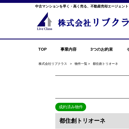
中古マンションを早く・高く売る、不動産売却エージェント
TOP
事業内容
3つのお約束
株式会社リブクラス
>
物件一覧
>
都住創トリオーネ
成約済み物件
都住創トリオーネ