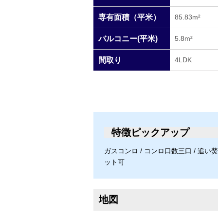
専有面積（平米）
85.83m²
バルコニー(平米)
5.8m²
間取り
4LDK
特徴ピックアップ
ガスコンロ / コンロ口数三口 / 追い焚き 
ット可
地図