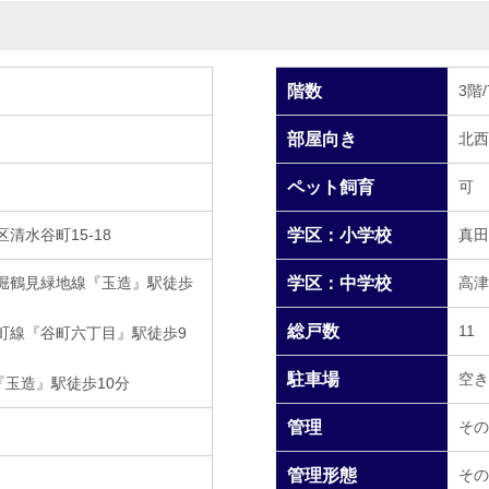
階数
3階
部屋向き
北西
ペット飼育
可
清水谷町15-18
学区：小学校
真田
堀鶴見緑地線『玉造』駅徒歩
学区：中学校
高津
総戸数
11
町線『谷町六丁目』駅徒歩9
駐車場
空き
『玉造』駅徒歩10分
管理
その
管理形態
その