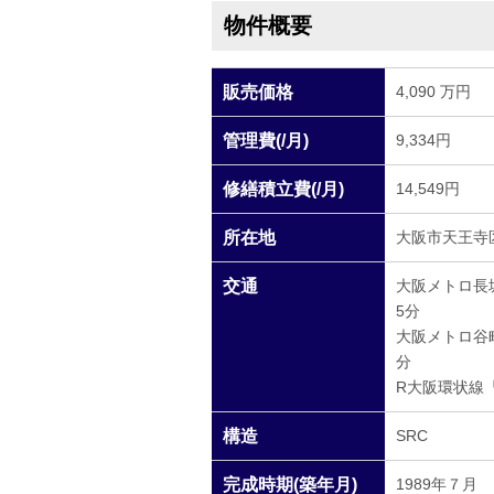
物件概要
販売価格
4,090 万円
管理費(/月)
9,334円
修繕積立費(/月)
14,549円
所在地
大阪市天王寺区
交通
大阪メトロ長
5分
大阪メトロ谷
分
R大阪環状線
構造
SRC
完成時期(築年月)
1989年７月