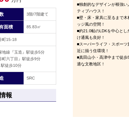
■独創的なデザインが根強い
ティブハウス！
数
3階/7階建て
■壁・床・家具に至るまで木
ッジ風の空間！
有面積
85.83㎡
■約21.0帖のLDKを中心
け通風も良好！
15-18
■スーパーライフ・スポーツ
近に揃う住環境！
緑地線『玉造』駅徒歩5分
■真田山小・高津中まで徒歩
谷町六丁目』駅徒歩9分
適な文教地区！
駅徒歩10分
造
SRC
情報