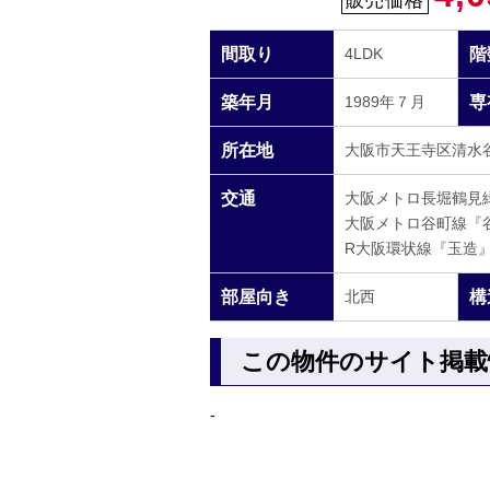
間取り
4LDK
階
築年月
1989年７月
専
所在地
大阪市天王寺区清水谷町
交通
大阪メトロ長堀鶴見
大阪メトロ谷町線『
R大阪環状線『玉造』
部屋向き
北西
構
この物件のサイト掲載
-