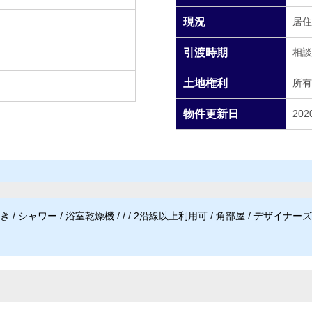
現況
居住
引渡時期
相談
土地権利
所有
物件更新日
202
/ シャワー / 浴室乾燥機 / / / 2沿線以上利用可 / 角部屋 / デザイナーズ