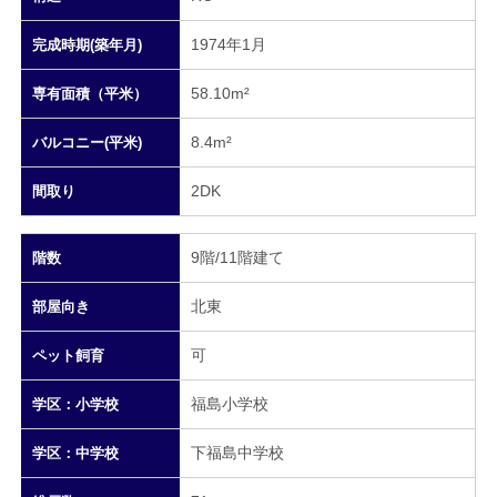
1974年1月
完成時期(築年月)
58.10m²
専有面積（平米）
8.4m²
バルコニー(平米)
2DK
間取り
9階/11階建て
階数
北東
部屋向き
可
ペット飼育
福島小学校
学区：小学校
下福島中学校
学区：中学校