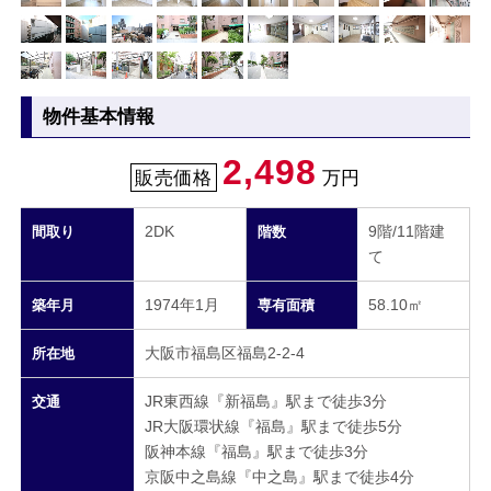
物件基本情報
2,498
販売価格
万円
2DK
9階/11階建
間取り
階数
て
1974年1月
58.10㎡
築年月
専有面積
大阪市福島区福島2-2-4
所在地
JR東西線『新福島』駅まで徒歩3分
交通
JR大阪環状線『福島』駅まで徒歩5分
阪神本線『福島』駅まで徒歩3分
京阪中之島線『中之島』駅まで徒歩4分