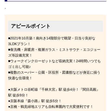
-
アピールポイント
■2021年10月築！南向き14階部分で眺望・日当り良好な
3LDKプラン！
■食洗機・床暖房・複層ガラス・ミストサウナ・エコジョー
ズ等設備充実！
■ウォークインクローゼットなど収納充実！24時間いつでも
ゴミ出し可能♪
■複数のスーパー・公園・区役所・図書館などが身近に揃う
快適な住環境！
●大阪メトロ谷町線『千林大宮』駅 徒歩4分！『関目高殿』
駅 徒歩9分！
●京阪本線『森小路』駅 徒歩5分！
●京橋・鶴見緑地エリアも自転車圏内で大変便利です！