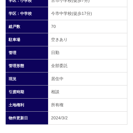
古市小学校(徒歩7分)
学区：小学校
今市中学校(徒歩17分)
学区：中学校
70
総戸数
空きあり
駐車場
日勤
管理
全部委託
管理形態
居住中
現況
相談
引渡時期
所有権
土地権利
2024/3/2
物件更新日