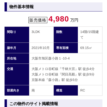
物件基本情報
4,980
販売価格
万円
3LDK
14階/15階建
間取り
階数
て
2021年10月
69.15㎡
築年月
専有面積
大阪市旭区森小路１-10-4
所在地
大阪メトロ谷町線『千林大宮』駅 徒歩4分
交通
大阪メトロ谷町線『関目高殿』駅 徒歩9分
京阪本線『森小路』駅 徒歩5分
南
RC
部屋向き
構造
この物件のサイト掲載情報