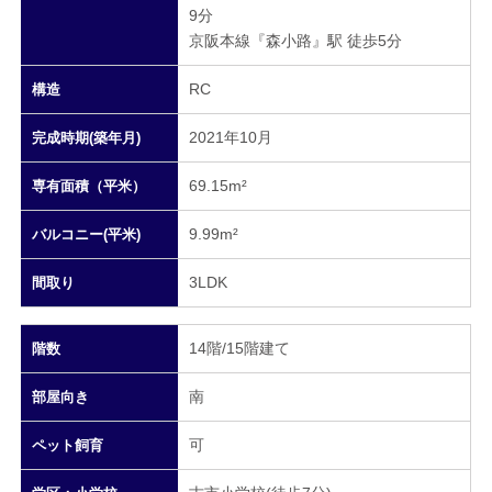
9分
京阪本線『森小路』駅 徒歩5分
RC
構造
2021年10月
完成時期(築年月)
69.15m²
専有面積（平米）
9.99m²
バルコニー(平米)
3LDK
間取り
14階/15階建て
階数
南
部屋向き
可
ペット飼育