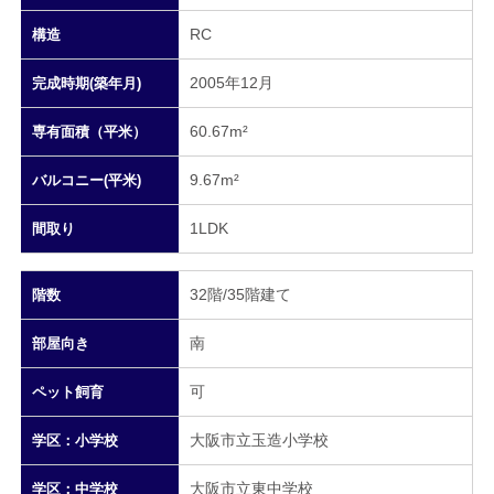
RC
構造
2005年12月
完成時期(築年月)
60.67m²
専有面積（平米）
9.67m²
バルコニー(平米)
1LDK
間取り
32階/35階建て
階数
南
部屋向き
可
ペット飼育
大阪市立玉造小学校
学区：小学校
大阪市立東中学校
学区：中学校