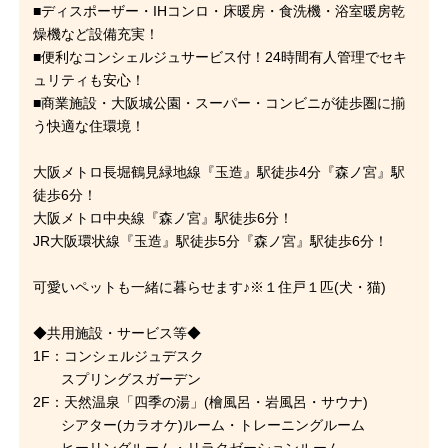
■ディスポーザー・IHコンロ・床暖房・食洗機・浴室暖房乾
燥機など設備充実！
■便利なコンシェルジュサービス付！24時間有人管理でセキ
ュリティも安心！
■商業施設・大阪城公園・スーパー・コンビニが徒歩圏に揃
う快適な住環境！
大阪メトロ長堀鶴見緑地線『玉造』駅徒歩4分『森ノ宮』駅
徒歩6分！
大阪メトロ中央線『森ノ宮』駅徒歩6分！
JR大阪環状線『玉造』駅徒歩5分『森ノ宮』駅徒歩6分！
可愛いペットも一緒に暮らせます♪※１住戸１匹(犬・猫)
◆共用施設・サービス等◆
1F：コンシェルジュデスク
スプリングスガーデン
2F：天然温泉「四季の湯」(檜風呂・岩風呂・サウナ)
シアター(カラオケ)ルーム・トレーニングルーム