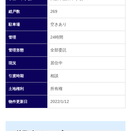
269
総戸数
空きあり
駐車場
24時間
管理
全部委託
管理形態
居住中
現況
相談
引渡時期
所有権
土地権利
2022/1/12
物件更新日