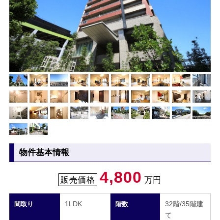
物件基本情報
4,800
販売価格
万円
1LDK
32階/35階建
間取り
階数
て