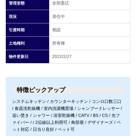
全部委託
管理形態
居住中
現況
相談
引渡時期
所有権
土地権利
2022/2/27
物件更新日
特徴ピックアップ
システムキッチン / カウンターキッチン / コンロ口数三口
/ 食器洗乾燥機 / 室内洗濯機置場 / シャンプードレッサー /
追い焚き / シャワー / 浴室乾燥機 / CATV / BS / CS / 光フ
ァイバー / / 2沿線以上利用可 / 角部屋 / デザイナーズ / ペ
ット対応 / 日当り良好 / ペット可