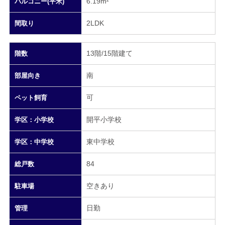
6.19m²
バルコニー(平米)
2LDK
間取り
13階/15階建て
階数
南
部屋向き
可
ペット飼育
開平小学校
学区：小学校
東中学校
学区：中学校
84
総戸数
空きあり
駐車場
日勤
管理