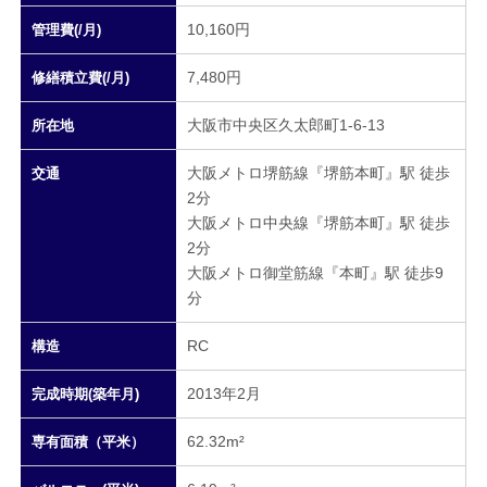
10,160円
管理費(/月)
7,480円
修繕積立費(/月)
大阪市中央区久太郎町1-6-13
所在地
大阪メトロ堺筋線『堺筋本町』駅 徒歩
交通
2分
大阪メトロ中央線『堺筋本町』駅 徒歩
2分
大阪メトロ御堂筋線『本町』駅 徒歩9
分
RC
構造
2013年2月
完成時期(築年月)
62.32m²
専有面積（平米）