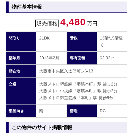
物件基本情報
4,480
販売価格
万円
2LDK
13階/15階建
間取り
階数
て
2013年2月
62.32㎡
築年月
専有面積
大阪市中央区久太郎町1-6-13
所在地
大阪メトロ堺筋線『堺筋本町』駅 徒歩2分
交通
大阪メトロ中央線『堺筋本町』駅 徒歩2分
大阪メトロ御堂筋線『本町』駅 徒歩9分
南
RC
部屋向き
構造
この物件のサイト掲載情報