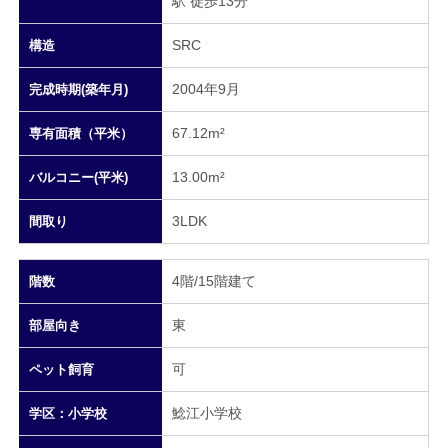
駅 徒歩13分
SRC
構造
2004年9月
完成時期(築年月)
67.12m²
専有面積（平米）
13.00m²
バルコニー(平米)
3LDK
間取り
4階/15階建て
階数
東
部屋向き
可
ペット飼育
鯰江小学校
学区：小学校