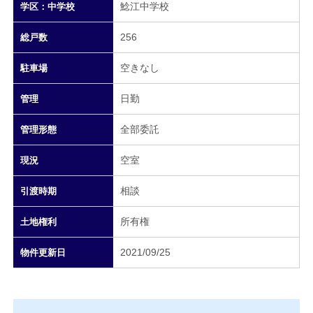
鯰江中学校
学区：中学校
256
総戸数
空きなし
駐車場
日勤
管理
全部委託
管理形態
空室
現況
相談
引渡時期
所有権
土地権利
2021/09/25
物件更新日