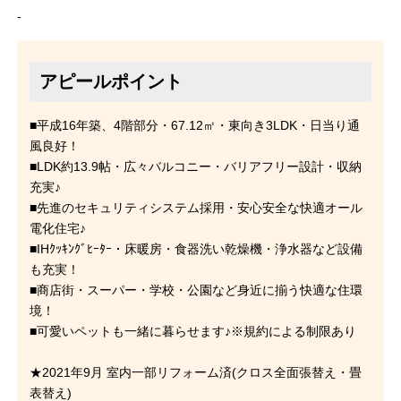
-
アピールポイント
■平成16年築、4階部分・67.12㎡・東向き3LDK・日当り通
風良好！
■LDK約13.9帖・広々バルコニー・バリアフリー設計・収納
充実♪
■先進のセキュリティシステム採用・安心安全な快適オール
電化住宅♪
■IHｸｯｷﾝｸﾞﾋｰﾀｰ・床暖房・食器洗い乾燥機・浄水器など設備
も充実！
■商店街・スーパー・学校・公園など身近に揃う快適な住環
境！
■可愛いペットも一緒に暮らせます♪※規約による制限あり
★2021年9月 室内一部リフォーム済(クロス全面張替え・畳
表替え)