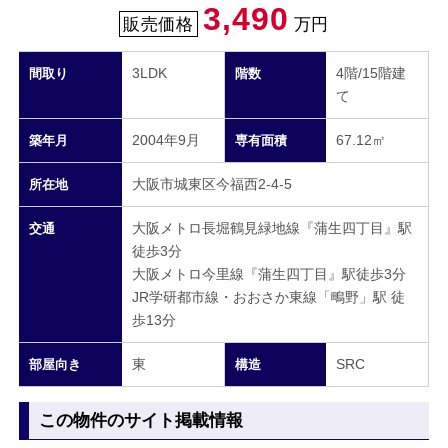
3,490
販売価格
万円
3LDK
4階/15階建
間取り
階数
て
2004年9月
67.12㎡
築年月
専有面積
大阪市城東区今福西2-4-5
所在地
大阪メトロ長堀鶴見緑地線『蒲生四丁目』駅
交通
徒歩3分
大阪メトロ今里線『蒲生四丁目』駅徒歩3分
JR学研都市線・おおさか東線「鴫野」駅 徒
歩13分
東
SRC
部屋向き
構造
この物件のサイト掲載情報