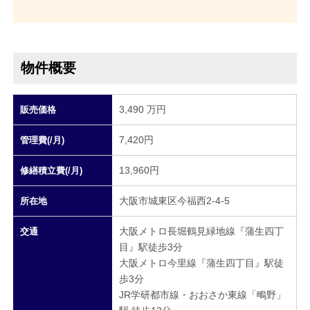
物件概要
3,490 万円
販売価格
7,420円
管理費(/月)
13,960円
修繕積立費(/月)
大阪市城東区今福西2-4-5
所在地
大阪メトロ長堀鶴見緑地線『蒲生四丁
交通
目』駅徒歩3分
大阪メトロ今里線『蒲生四丁目』駅徒
歩3分
JR学研都市線・おおさか東線「鴫野」