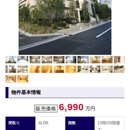
物件基本情報
6,990
販売価格
万円
3LDK
13階/20階建
間取り
階数
て