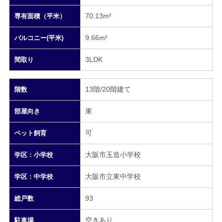
70.13m²
専有面積（平米）
9.66m²
バルコニー(平米)
3LDK
間取り
13階/20階建て
階数
東
部屋向き
可
ペット飼育
大阪市玉造小学校
学区：小学校
大阪市立東中学校
学区：中学校
93
総戸数
空きあり
駐車場