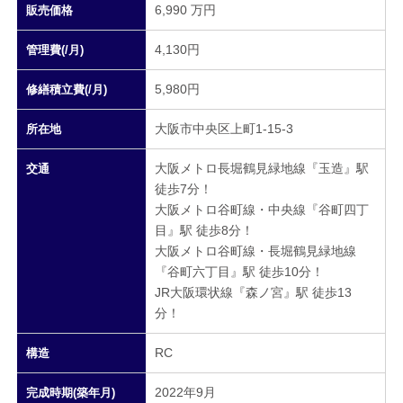
6,990 万円
販売価格
4,130円
管理費(/月)
5,980円
修繕積立費(/月)
大阪市中央区上町1-15-3
所在地
大阪メトロ長堀鶴見緑地線『玉造』駅
交通
徒歩7分！
大阪メトロ谷町線・中央線『谷町四丁
目』駅 徒歩8分！
大阪メトロ谷町線・長堀鶴見緑地線
『谷町六丁目』駅 徒歩10分！
JR大阪環状線『森ノ宮』駅 徒歩13
分！
RC
構造
2022年9月
完成時期(築年月)