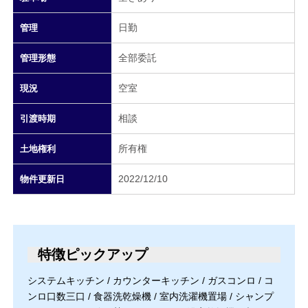
日勤
管理
全部委託
管理形態
空室
現況
相談
引渡時期
所有権
土地権利
2022/12/10
物件更新日
特徴ピックアップ
システムキッチン / カウンターキッチン / ガスコンロ / コ
ンロ口数三口 / 食器洗乾燥機 / 室内洗濯機置場 / シャンプ