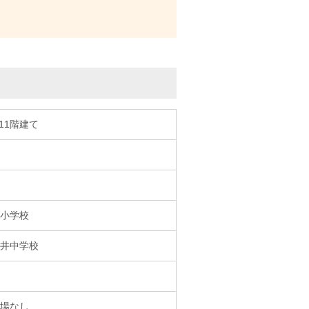
/11階建て
小学校
井中学校
場なし