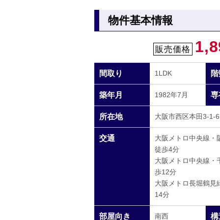
物件基本情報
1,8
販売価格
間取り
1LDK
階
築年月
1982年7月
専
所在地
大阪市西区本田3-1-6
交通
大阪メトロ中央線・
徒歩4分
大阪メトロ中央線・
歩12分
大阪メトロ長堀鶴見
14分
部屋向き
南西
構