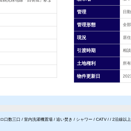
堀鶴見緑地線『西長堀』駅ま
管理
日勤
管理形態
全部
現況
居住
引渡時期
相談
土地権利
所有
物件更新日
2023
数三口 / 室内洗濯機置場 / 追い焚き / シャワー / CATV / / 2沿線以上