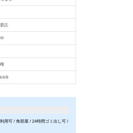
委託
中
権
/4/8
利用可 / 角部屋 / 24時間ゴミ出し可 /