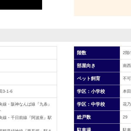
階数
2階
部屋向き
南西
ペット飼育
不可
-1-6
学区：小学校
本田
央線・阪神なんば線『九条』
学区：中学校
花乃
分
総戸数
29
央線・千日前線『阿波座』駅
駐車場
駐車