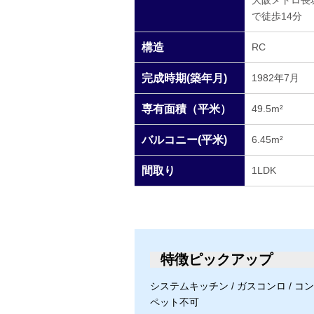
大阪メトロ長
で徒歩14分
構造
RC
完成時期(築年月)
1982年7月
専有面積（平米）
49.5m²
バルコニー(平米)
6.45m²
間取り
1LDK
特徴ピックアップ
システムキッチン / ガスコンロ / コンロ口
ペット不可