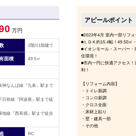
アピールポイント
90
万円
■2023年4月 室内一部リフ
■ＬＤＫ約15.4帖！49.5
数
2階/11階建て
■イオンモール・スーパー・
住環境！
有面積
49.5㎡
■市内一円に快適アクセス！
利！
【リフォーム内容】
阪神なんば線『九条』駅まで
・トイレ新調
・コンロ新調
千日前線『阿波座』駅まで徒
・クロス全面
・床材上貼り
緑地線『西長堀』駅まで徒歩
・壁・建具一部
・その他
造
RC