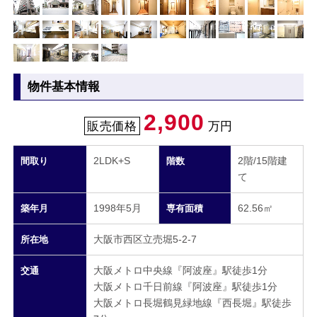
物件基本情報
2,900
販売価格
万円
2LDK+S
2階/15階建
間取り
階数
て
1998年5月
62.56㎡
築年月
専有面積
大阪市西区立売堀5-2-7
所在地
大阪メトロ中央線『阿波座』駅徒歩1分
交通
大阪メトロ千日前線『阿波座』駅徒歩1分
大阪メトロ長堀鶴見緑地線『西長堀』駅徒歩