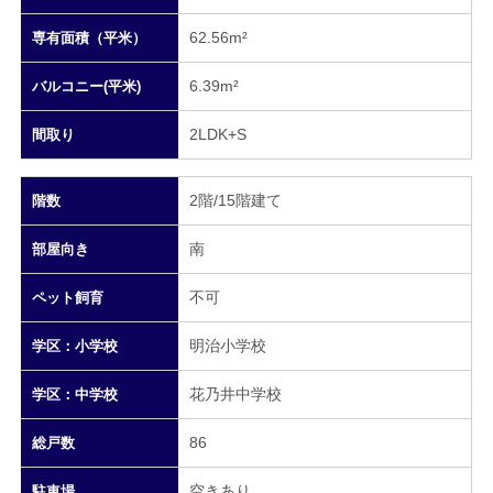
62.56m²
専有面積（平米）
6.39m²
バルコニー(平米)
2LDK+S
間取り
2階/15階建て
階数
南
部屋向き
不可
ペット飼育
明治小学校
学区：小学校
花乃井中学校
学区：中学校
86
総戸数
空きあり
駐車場