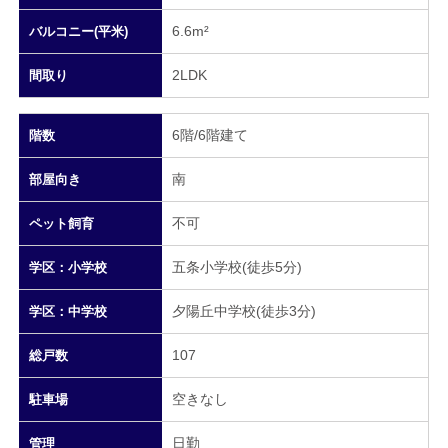
6.6m²
バルコニー(平米)
2LDK
間取り
6階/6階建て
階数
南
部屋向き
不可
ペット飼育
五条小学校(徒歩5分)
学区：小学校
夕陽丘中学校(徒歩3分)
学区：中学校
107
総戸数
空きなし
駐車場
日勤
管理