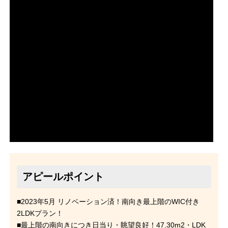
アピールポイント
■2023年5月 リノベーション済！南向き最上階のWIC付き
2LDKプラン！
■最上階の南向きにつき日当り・眺望良好！47.30m2・LDK