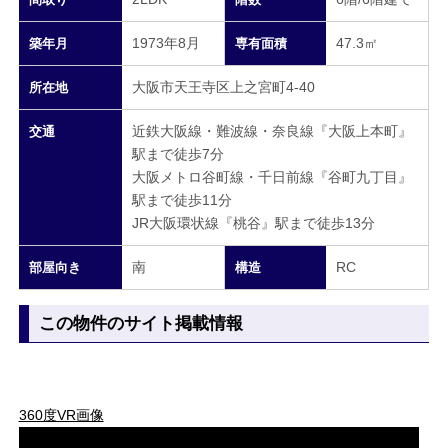
1973年8月
47.3㎡
築年月
専有面積
大阪市天王寺区上之宮町4-40
所在地
近鉄大阪線・難波線・奈良線『大阪上本町』
交通
駅まで徒歩7分
大阪メトロ谷町線・千日前線『谷町九丁目』
駅まで徒歩11分
JR大阪環状線『桃谷』駅まで徒歩13分
南
RC
部屋向き
構造
この物件のサイト掲載情報
360度VR画像