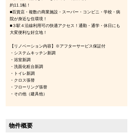
約11.1帖！
■百貨店・複数の商業施設・スーパー・コンビニ・学校・病
院が身近な住環境！
■３駅４沿線利用可の快適アクセス！通勤・通学・休日にも
大変便利な好立地！
【リノベーション内容】※アフターサービス保証付
・システムキッチン新調
・浴室新調
・洗面化粧台新調
・トイレ新調
・クロス張替
・フローリング張替
・その他（建具他）
物件概要