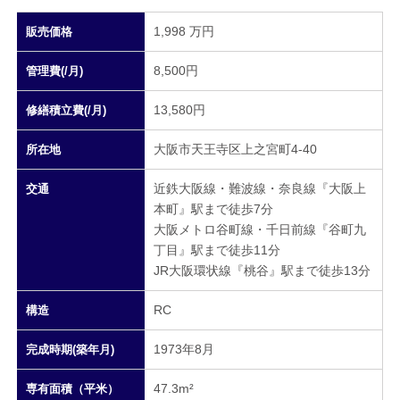
1,998 万円
販売価格
8,500円
管理費(/月)
13,580円
修繕積立費(/月)
大阪市天王寺区上之宮町4-40
所在地
近鉄大阪線・難波線・奈良線『大阪上
交通
本町』駅まで徒歩7分
大阪メトロ谷町線・千日前線『谷町九
丁目』駅まで徒歩11分
JR大阪環状線『桃谷』駅まで徒歩13分
RC
構造
1973年8月
完成時期(築年月)
47.3m²
専有面積（平米）