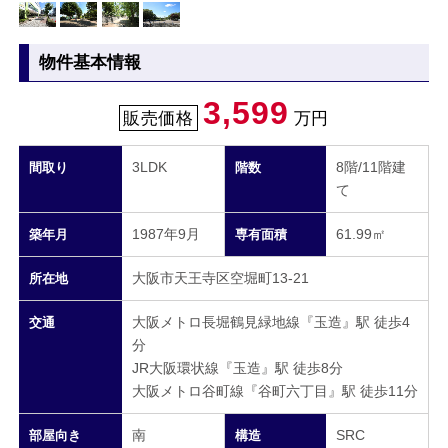
物件基本情報
3,599
販売価格
万円
3LDK
8階/11階建
間取り
階数
て
1987年9月
61.99㎡
築年月
専有面積
大阪市天王寺区空堀町13-21
所在地
大阪メトロ長堀鶴見緑地線『玉造』駅 徒歩4
交通
分
JR大阪環状線『玉造』駅 徒歩8分
大阪メトロ谷町線『谷町六丁目』駅 徒歩11分
南
SRC
部屋向き
構造