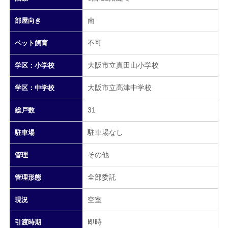
南
部屋向き
不可
ペット飼育
大阪市立真田山小学校
学区：小学校
大阪市立高津中学校
学区：中学校
31
総戸数
駐車場なし
駐車場
その他
管理
全部委託
管理形態
空室
現況
即時
引渡時期