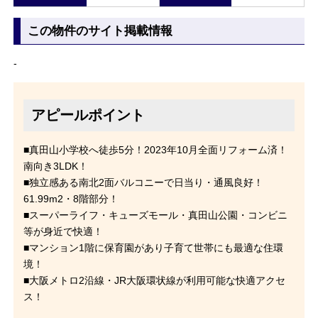
この物件のサイト掲載情報
-
アピールポイント
■真田山小学校へ徒歩5分！2023年10月全面リフォーム済！
南向き3LDK！
■独立感ある南北2面バルコニーで日当り・通風良好！
61.99m2・8階部分！
■スーパーライフ・キューズモール・真田山公園・コンビニ
等が身近で快適！
■マンション1階に保育園があり子育て世帯にも最適な住環
境！
■大阪メトロ2沿線・JR大阪環状線が利用可能な快適アクセ
ス！