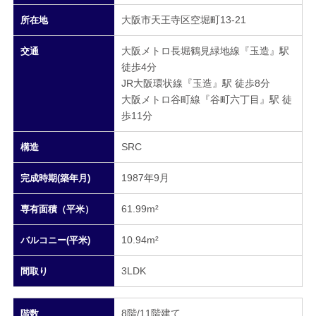
大阪市天王寺区空堀町13-21
所在地
大阪メトロ長堀鶴見緑地線『玉造』駅
交通
徒歩4分
JR大阪環状線『玉造』駅 徒歩8分
大阪メトロ谷町線『谷町六丁目』駅 徒
歩11分
SRC
構造
1987年9月
完成時期(築年月)
61.99m²
専有面積（平米）
10.94m²
バルコニー(平米)
3LDK
間取り
8階/11階建て
階数