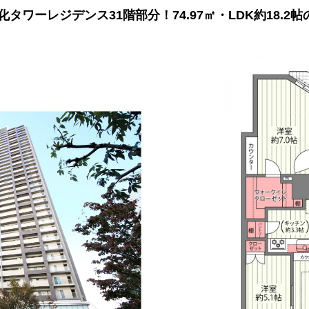
ーレジデンス31階部分！74.97㎡・LDK約18.2帖の2L