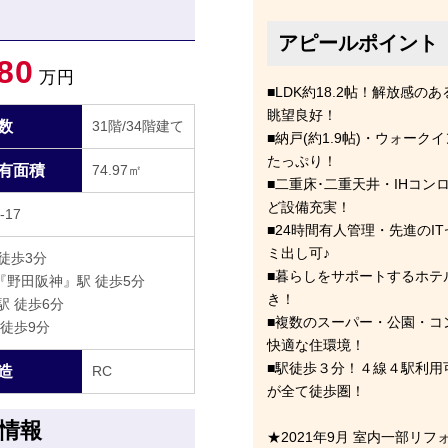
アピールポイント
80
万円
■LDK約18.2帖！解放感
眺望良好！
数
31階/34階建て
■納戸(約1.9帖)・ウォー
たっぷり！
有面積
74.97㎡
■二重床･二重天井・IHコ
ど設備充実！
17
■24時間有人管理・先進のI
ミ出し可♪
徒歩3分
■暮らしをサポートするホテ
野田阪神』駅 徒歩5分
き！
駅 徒歩6分
■複数のスーパー・公園・コ
 徒歩9分
快適な住環境！
■駅徒歩３分！４線４駅利用
造
RC
が全て徒歩圏！
情報
★2021年9月 室内一部リ