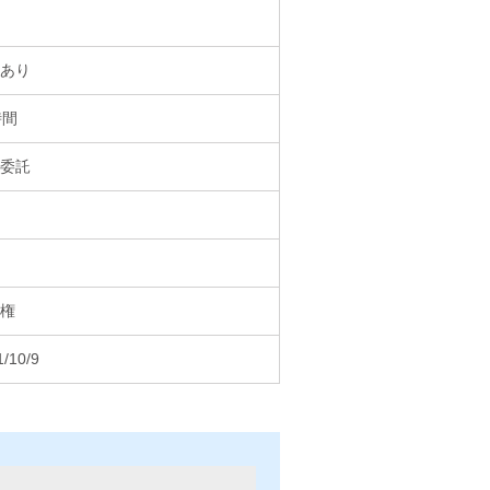
あり
時間
委託
権
1/10/9