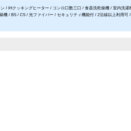
 / IHクッキングヒーター / コンロ口数三口 / 食器洗乾燥機 / 室内洗濯
燥機 / BS / CS / 光ファイバー / セキュリティ機能付 / 2沿線以上利用可 