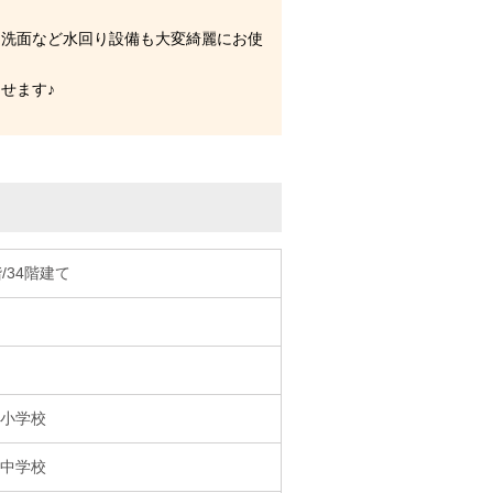
・洗面など水回り設備も大変綺麗にお使
せます♪
階/34階建て
小学校
中学校