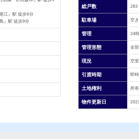
総戸数
283
老江』駅 徒歩6分
駐車場
空き
島』駅 徒歩9分
管理
24
管理形態
全部
現況
空室
引渡時期
即時
土地権利
所有
物件更新日
202