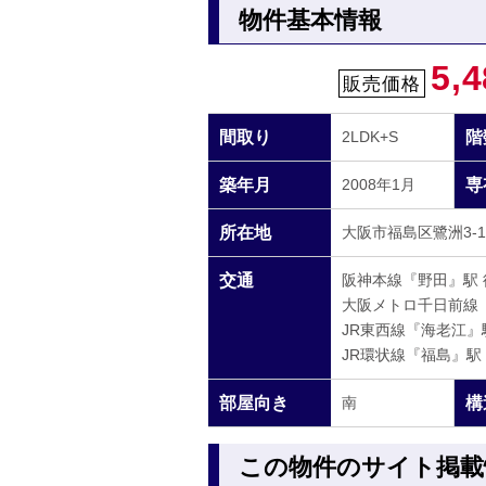
物件基本情報
5,4
販売価格
間取り
2LDK+S
階
築年月
2008年1月
専
所在地
大阪市福島区鷺洲3-1-
交通
阪神本線『野田』駅 
大阪メトロ千日前線『
JR東西線『海老江』
JR環状線『福島』駅
部屋向き
南
構
この物件のサイト掲載