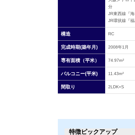
分
JR東西線『海
JR環状線『福
構造
RC
完成時期(築年月)
2008年1月
専有面積（平米）
74.97m²
バルコニー(平米)
11.43m²
間取り
2LDK+S
特徴ピックアップ