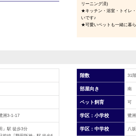
リーニング済)
★キッチン・浴室・トイレ
いです♪
★可愛いペットも一緒に暮ら
階数
31
部屋向き
南
ペット飼育
可
3-1-17
学区：小学校
鷺洲
田』駅 徒歩3分
学区：中学校
八坂
日前線『野田阪神』駅 徒歩5