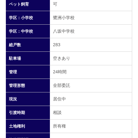
可
ペット飼育
鷺洲小学校
学区：小学校
八坂中学校
学区：中学校
283
総戸数
空きあり
駐車場
24時間
管理
全部委託
管理形態
居住中
現況
相談
引渡時期
所有権
土地権利