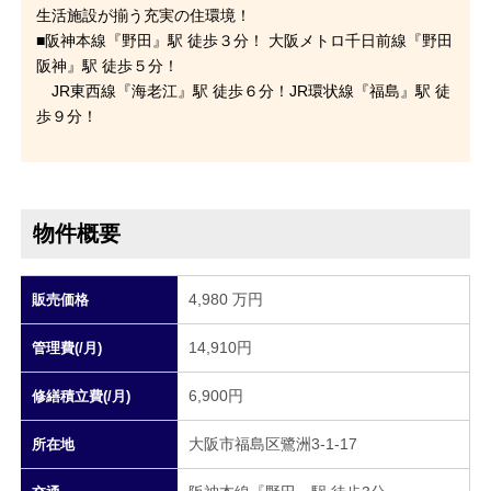
生活施設が揃う充実の住環境！
■阪神本線『野田』駅 徒歩３分！ 大阪メトロ千日前線『野田
阪神』駅 徒歩５分！
JR東西線『海老江』駅 徒歩６分！JR環状線『福島』駅 徒
歩９分！
物件概要
4,980 万円
販売価格
14,910円
管理費(/月)
6,900円
修繕積立費(/月)
大阪市福島区鷺洲3-1-17
所在地