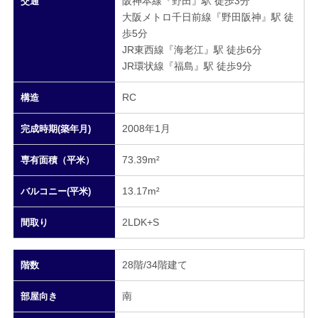
阪神本線『野田』駅 徒歩3分
交通
大阪メトロ千日前線『野田阪神』駅 徒
歩5分
JR東西線『海老江』駅 徒歩6分
JR環状線『福島』駅 徒歩9分
RC
構造
2008年1月
完成時期(築年月)
73.39m²
専有面積（平米）
13.17m²
バルコニー(平米)
2LDK+S
間取り
28階/34階建て
階数
南
部屋向き