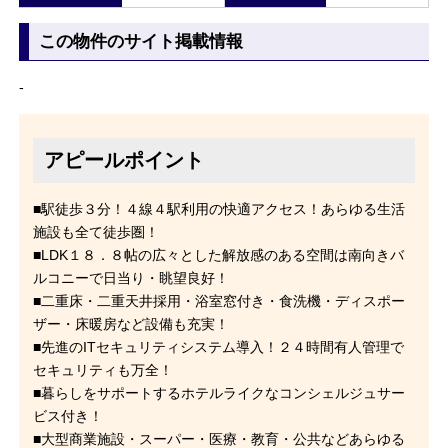
この物件のサイト掲載情報
-
アピールポイント
■駅徒歩３分！４線４駅利用の快適アクセス！あらゆる生活
施設も全て徒歩圏！
■LDK１８．８帖の広々とした解放感のある空間は南向きバ
ルコニーで日当り・眺望良好！
■二重床・二重天井採用・浴室窓付き・食洗機・ディスポー
ザー・床暖房など設備も充実！
■先進のITセキュリティシステム導入！２４時間有人管理で
セキュリティも万全！
■暮らしをサポートするホテルライクなコンシェルジュサー
ビス付き！
■大型商業施設・スーパー・医療・教育・公共などあらゆる