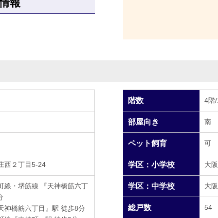
情報
階数
4階
部屋向き
南
ペット飼育
可
西２丁目5-24
学区：小学校
大阪
町線・堺筋線 『天神橋筋六丁
学区：中学校
大阪
分
総戸数
54
天神橋筋六丁目』駅 徒歩8分