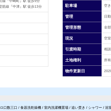
町線『中崎町』駅 徒歩9分
駐車場
空き
堂筋線『中津』駅 徒歩13分
管理
日勤
管理形態
全部
現況
空室
引渡時期
相談
土地権利
所有
物件更新日
202
数三口 / 食器洗乾燥機 / 室内洗濯機置場 / 追い焚き / シャワー / 浴室乾燥機 