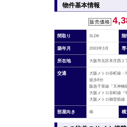
物件基本情報
4,3
販売価格
間取り
3LDK
階
築年月
2003年3月
専
所在地
大阪市北区本庄西２丁
交通
大阪メトロ谷町線・
徒歩8分
阪急千里線『天神橋筋
大阪メトロ谷町線『中
大阪メトロ御堂筋線『
部屋向き
南
構