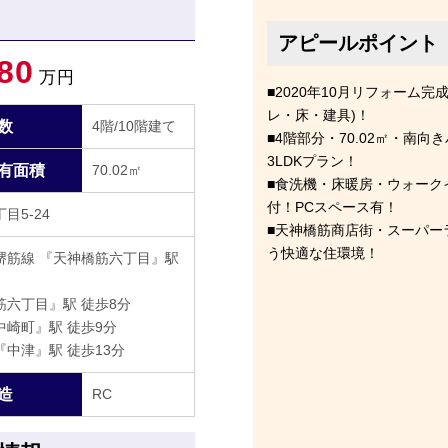
アピールポイント
80
万円
■2020年10月リフォーム
レ・床・建具)！
数
4階/10階建て
■4階部分・70.02㎡・南
3LDKプラン！
有面積
70.02㎡
■食洗機・床暖房・ウォーク
付！PCスペース有！
目5-24
■天神橋筋商店街・スーパー
う快適な住環境！
堺筋線 『天神橋筋六丁目』駅
六丁目』駅 徒歩8分
崎町』駅 徒歩9分
中津』駅 徒歩13分
造
RC