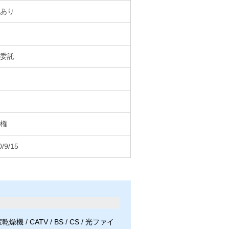
あり
委託
権
0/9/15
/ CATV / BS / CS / 光ファイ