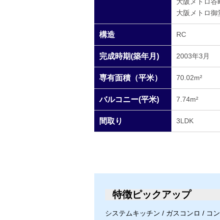
大阪メトロ谷
大阪メトロ御
構造
RC
完成時期(築年月)
2003年3月
専有面積（平米）
70.02m²
バルコニー(平米)
7.74m²
間取り
3LDK
特徴ピックアップ
システムキッチン / ガスコンロ / コンロ口