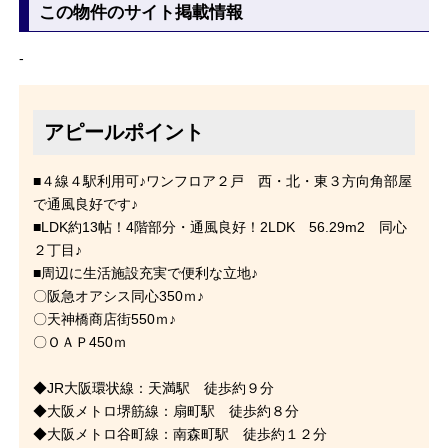
この物件のサイト掲載情報
-
アピールポイント
■４線４駅利用可♪ワンフロア２戸 西・北・東３方向角部屋
で通風良好です♪
■LDK約13帖！4階部分・通風良好！2LDK 56.29m2 同心
２丁目♪
■周辺に生活施設充実で便利な立地♪
〇阪急オアシス同心350ｍ♪
〇天神橋商店街550ｍ♪
〇ＯＡＰ450ｍ
◆JR大阪環状線：天満駅 徒歩約９分
◆大阪メトロ堺筋線：扇町駅 徒歩約８分
◆大阪メトロ谷町線：南森町駅 徒歩約１２分