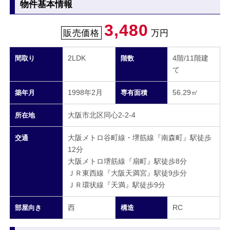
物件基本情報
3,480
販売価格
万円
2LDK
4階/11階建
間取り
階数
て
1998年2月
56.29㎡
築年月
専有面積
大阪市北区同心2-2-4
所在地
大阪メトロ谷町線・堺筋線『南森町』駅徒歩
交通
12分
大阪メトロ堺筋線『扇町』駅徒歩8分
ＪＲ東西線『大阪天満宮』駅徒9歩分
ＪＲ環状線『天満』駅徒歩9分
西
RC
部屋向き
構造