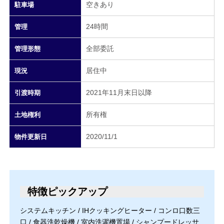
空きあり
駐車場
24時間
管理
全部委託
管理形態
居住中
現況
2021年11月末日以降
引渡時期
所有権
土地権利
2020/11/1
物件更新日
特徴ピックアップ
システムキッチン / IHクッキングヒーター / コンロ口数三
口 / 食器洗乾燥機 / 室内洗濯機置場 / シャンプードレッサ