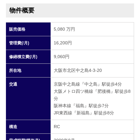
物件概要
5,080 万円
販売価格
16,200円
管理費(/月)
9,060円
修繕積立費(/月)
大阪市北区中之島4-3-20
所在地
京阪中之島線『中之島』駅徒歩4分
交通
大阪メトロ四ツ橋線『肥後橋』駅徒歩8
分
阪神本線『福島』駅徒歩7分
JR東西線『新福島』駅徒歩8分
RC
構造