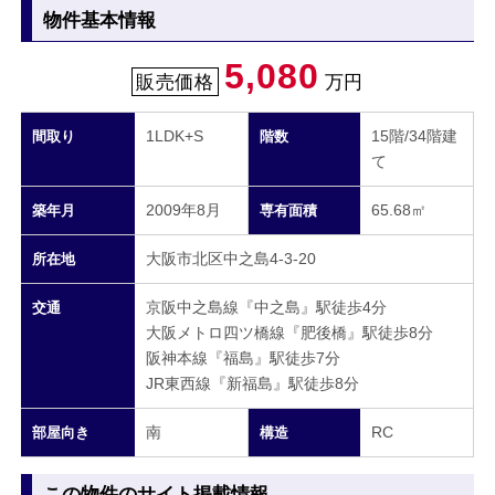
物件基本情報
5,080
販売価格
万円
1LDK+S
15階/34階建
間取り
階数
て
2009年8月
65.68㎡
築年月
専有面積
大阪市北区中之島4-3-20
所在地
京阪中之島線『中之島』駅徒歩4分
交通
大阪メトロ四ツ橋線『肥後橋』駅徒歩8分
阪神本線『福島』駅徒歩7分
JR東西線『新福島』駅徒歩8分
南
RC
部屋向き
構造
この物件のサイト掲載情報