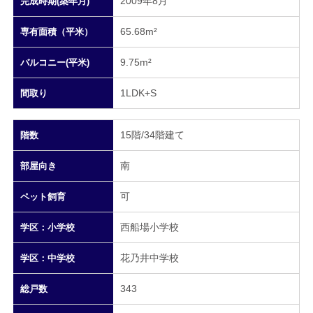
2009年8月
完成時期(築年月)
65.68m²
専有面積（平米）
9.75m²
バルコニー(平米)
1LDK+S
間取り
15階/34階建て
階数
南
部屋向き
可
ペット飼育
西船場小学校
学区：小学校
花乃井中学校
学区：中学校
343
総戸数