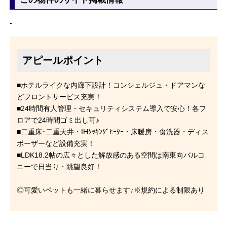
-
アピールポイント
■ホテルライクな内廊下設計！コンシェルジュ・ドアマンな
どフロントサービス充実！
■24時間有人管理・セキュリティシステム導入で安心！各フ
ロアで24時間ゴミ出し可♪
■二重床･二重天井・IHｸｯｷﾝｸﾞﾋｰﾀｰ・床暖房・食洗器・ディス
ポーザーなど設備充実！
■LDK18.2帖の広々とした解放感のある空間は南東向バルコ
ニーで日当り・眺望良好！
◎可愛いペットも一緒に暮らせます♪※規約による制限あり