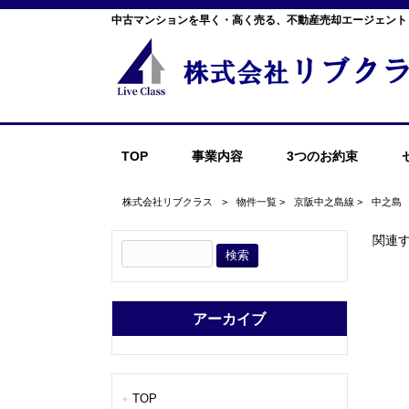
中古マンションを早く・高く売る、不動産売却エージェント
TOP
事業内容
3つのお約束
株式会社リブクラス
>
物件一覧
>
京阪中之島線
>
中之島
関連
アーカイブ
TOP