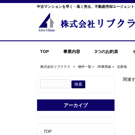
中古マンションを早く・高く売る、不動産売却エージェント
TOP
事業内容
3つのお約束
株式会社リブクラス
>
物件一覧
>
JR東西線
>
北新地
関連
アーカイブ
TOP