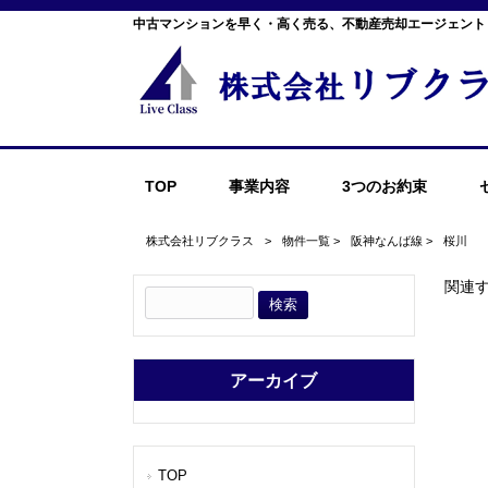
中古マンションを早く・高く売る、不動産売却エージェント
TOP
事業内容
3つのお約束
株式会社リブクラス
>
物件一覧
>
阪神なんば線
>
桜川
関連
アーカイブ
TOP