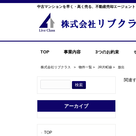
中古マンションを早く・高く売る、不動産売却エージェント
TOP
事業内容
3つのお約束
株式会社リブクラス
>
物件一覧
>
JR片町線
>
放出
関連
アーカイブ
TOP